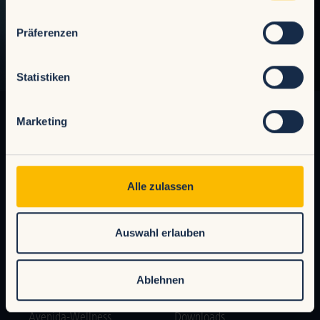
Präferenzen
Statistiken
Thermenwelt
Saunenwelt
Marketing
Innenbereich
Saunenwelt
Außenbereich
Saunenvielfalt
Erlebnisrutschen
Ruhe & Regeneration
Alle zulassen
Wasserattraktionen
Gastronomie
Gastronomie
Lageplan
Auswahl erlauben
Lageplan
Ablehnen
Wellness
Service
Avenida-Wellness
Downloads