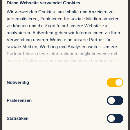
Diese Webseite verwendet Cookies
Wir verwenden Cookies, um Inhalte und Anzeigen zu
personalisieren, Funktionen für soziale Medien anbieten
zu können und die Zugriffe auf unsere Website zu
analysieren. Außerdem geben wir Informationen zu Ihrer
Verwendung unserer Website an unsere Partner für
soziale Medien, Werbung und Analysen weiter. Unsere
Partner führen diese Informationen möglicherweise mit
weiteren Daten zusammen, die Sie ihnen bereitgestellt
haben oder die sie im Rahmen Ihrer Nutzung der Dienste
gesammelt haben.
Einwilligungsauswahl
Notwendig
Präferenzen
Casa del Vapor -
Arabisches Dampfbad
Statistiken
Erleben Sie die sanfte Kraft feuchtwarmer Luft bei 46 °C