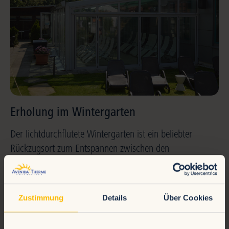
Erholung im Wintergarten
Der lichtdurchflutete Wintergarten ist ein beliebter
Rückzugsort zum Entspannen zwischen den
Saunagängen. Bequeme Liegen und der Blick ins Grüne
sorgen für Ruhe und Erholung. Genießen Sie das
Zusammenspiel aus Natur, Wärme und Stille – und
Zustimmung
Details
Über Cookies
schöpfen Sie neue Energie.